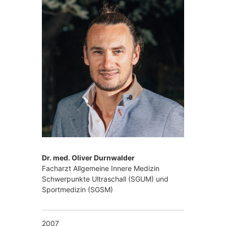
z
i
n
,
I
n
n
e
r
e
,
e
d
i
z
r
i
n
Dr. med. Oliver Durnwalder
,
Facharzt Allgemeine Innere Medizin
Schwerpunkte Ultraschall (SGUM) und
a
n
Sportmedizin (SGSM)
u
e
l
2007
l