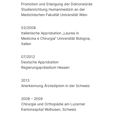
Promotion und Erlangung der Doktorwürde
e
Studienrichtung Humanmedizin an der
e
Medizinischen Fakultät Universität Wien
d
i
z
03/2008
i
Italienische Approbation „Laurea in
n
Medicina e Chirurgia“ Universität Bologna,
Italien
07/2012
Deutsche Approbation
Regierungspräsidium Hessen
2013
Anerkennung Ärztediplom in der Schweiz
2008 – 2009
Chirurgie und Orthopädie am Luzerner
Kantonsspital Wolhusen, Schweiz