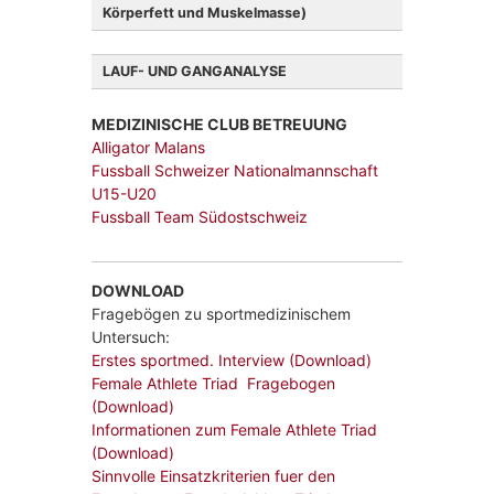
Körperfett und Muskelmasse)
LAUF- UND GANGANALYSE
MEDIZINISCHE CLUB BETREUUNG
Alligator Malans
Riss einer frischen
Fussball Schweizer Nationalmannschaft
Achillessehnenverletzung nach
U15-U20
Sportunfall
Fussball Team Südostschweiz
DOWNLOAD
Fragebögen zu sportmedizinischem
Untersuch:
Erstes sportmed. Interview (Download)
Female Athlete Triad Fragebogen
(Download)
Informationen zum Female Athlete Triad
(Download)
Sinnvolle Einsatzkriterien fuer den