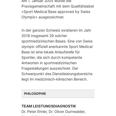
Am 1. Januar 2005 wurde die
z
Praxisgemeinschaft mit dem Qualitätslabel
i
«Sport Medical Base approved by Swiss
n
Olympic» ausgezeichnet.
,
I
n
In der ganzen Schweiz existieren im Jahr
n
2018 insgesamt 29 solcher
e
r
sportmedizinischen Bases. Eine von Swiss
e
olympic offiziell anerkannte Sport Medical
,
Base ist eine lokale Anlaufstelle für
e
Sportler, die sich durch kompetente
d
Antworten in sportmedizinischen
i
Fragestellungen auszeichnet. Der
z
r
i
Schwerpunkt des Dienstleistungsbereichs
n
liegt im medizinisch-klinischen Bereich.
,
a
PHILOSOPHIE
n
u
TEAM LEISTUNGSDIAGNOSTIK
e
l
Dr. Peter Ehrler, Dr. Oliver Durnwalder,
l