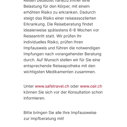
Reisen bedeutet nahezu immer eine
z
Belastung für den Körper, mit einem
i
erhöhten Risiko zu erkranken. Dadurch
n
steigt das Risiko einer reiseassoziierten
,
Erkrankung. Die Reiseberatung findet
I
n
idealerweise spätestens 6-8 Wochen vor
n
Reiseantritt statt. Wir prüfen Ihr
e
individuelles Risiko, prüfen Ihren
r
Impfausweis und führen die notwendigen
e
,
Impfungen nach vorangehender Beratung
durch. Auf Wunsch stellen wir für Sie eine
e
d
entsprechende Reiseapotheke mit den
i
wichtigsten Medikamenten zusammen.
z
r
i
n
Unter
www.safetravel.ch
oder
www.osir.ch
,
können Sie sich vor der Konsultation schon
informieren.
a
n
u
Bitte bringen Sie alle Ihre Impfausweise
e
zur Impfberatung mit!
l
l