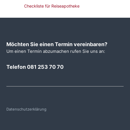
e
Checkliste für Reiseapotheke
e
d
i
z
i
n
Möchten Sie einen Termin vereinbaren?
Um einen Termin abzumachen rufen Sie uns an:
Telefon 081 253 70 70
Datenschutzerklärung