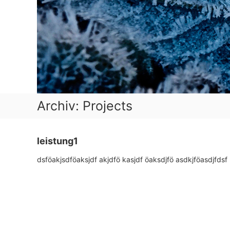
Archiv:
Projects
leistung1
dsföakjsdföaksjdf akjdfö kasjdf öaksdjfö asdkjföasdjfdsf