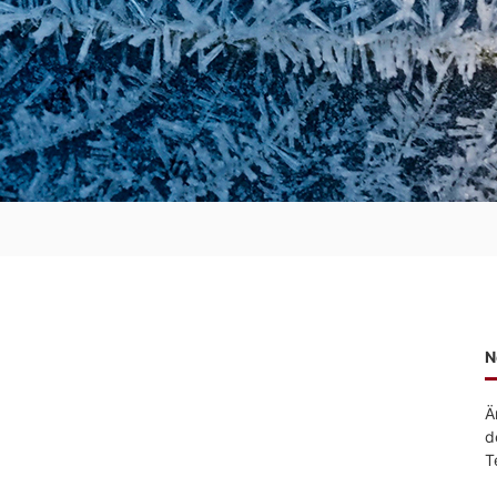
N
Ä
d
T